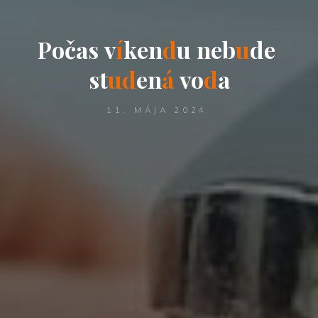
P
o
č
a
s
v
í
k
e
n
d
u
n
e
b
u
d
e
s
t
u
d
e
n
á
v
o
d
a
11. MÁJA 2024