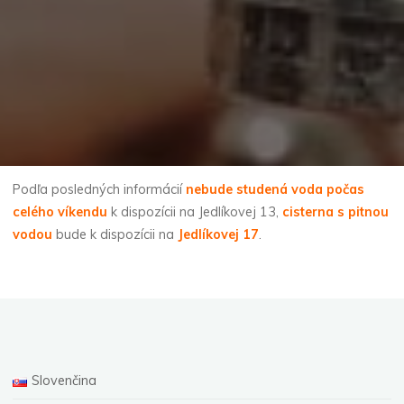
Podľa posledných informácií
nebude studená voda počas
celého víkendu
k dispozícii na Jedlíkovej 13,
cisterna s pitnou
vodou
bude k dispozícii na
Jedlíkovej 17
.
Slovenčina