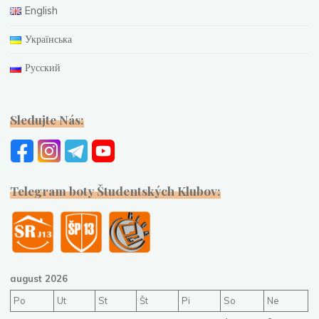
English
Українська
Русский
Sledujte Nás:
Telegram boty Študentských Klubov:
august 2026
Po
Ut
St
Št
Pi
So
Ne