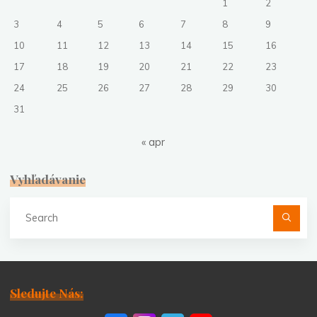
1
2
3
4
5
6
7
8
9
10
11
12
13
14
15
16
17
18
19
20
21
22
23
24
25
26
27
28
29
30
31
« apr
Vyhľadávanie
Se
fo
Sledujte Nás: