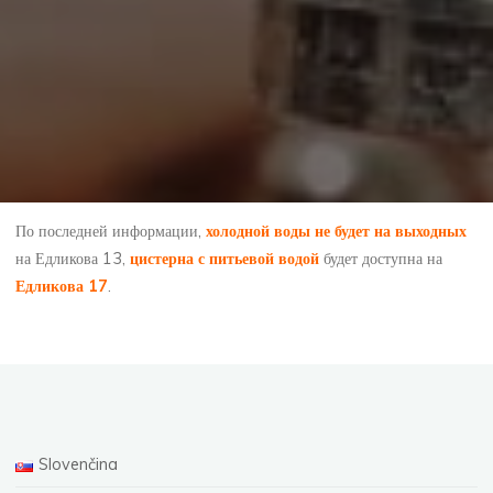
По последней информации,
холодной воды не будет на выходных
на Едликова 13,
цистерна с питьевой водой
будет доступна на
Едликова 17
.
Slovenčina