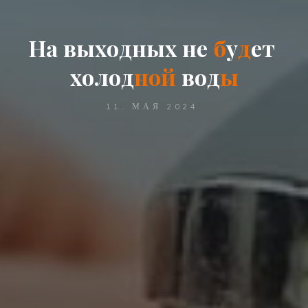
Н
а
в
ы
х
о
д
н
ы
х
н
е
б
у
д
е
т
х
о
л
о
д
н
о
й
в
о
д
ы
11. МАЯ 2024