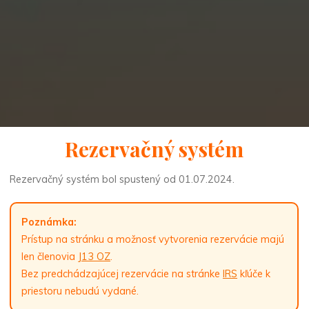
Rezervačný systém
Rezervačný systém bol spustený od 01.07.2024.
Poznámka:
Prístup na stránku a možnosť vytvorenia rezervácie majú
len členovia
J13 OZ
.
Bez predchádzajúcej rezervácie na stránke
IRS
kľúče k
priestoru nebudú vydané.