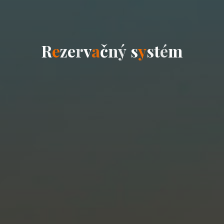
R
e
z
e
r
v
a
č
n
ý
s
y
s
t
é
m