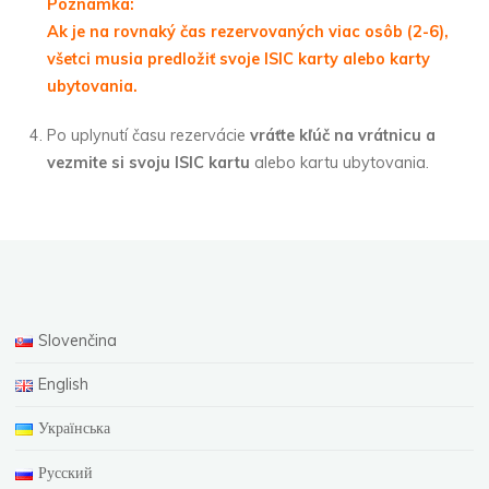
Poznámka:
Ak je na rovnaký čas rezervovaných viac osôb (2-6),
všetci musia predložiť svoje ISIC karty alebo karty
ubytovania.
Po uplynutí času rezervácie
vráťte kľúč na vrátnicu a
vezmite si svoju ISIC kartu
alebo kartu ubytovania.
Slovenčina
English
Українська
Русский