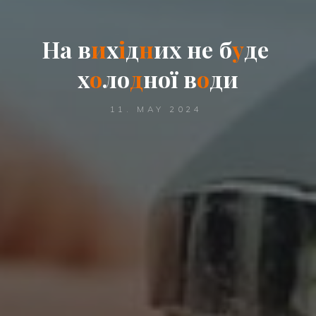
Н
а
в
и
х
і
д
н
и
х
н
е
б
у
д
е
х
о
л
о
д
н
о
ї
в
о
д
и
11. MAY 2024