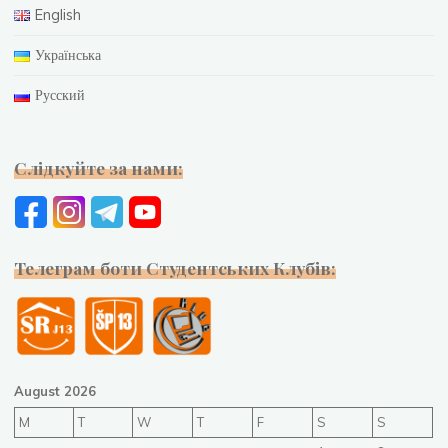
English
Українська
Русский
Слідкуйте за нами:
Телеграм боти Студентських Клубів:
August 2026
M
T
W
T
F
S
S