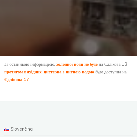
За останньою інформацією,
холодної води не буде
на Єдлікова 13
протягом вихідних
,
цистерна з питною водою
буде доступна на
Єдлікова 17
.
Slovenčina