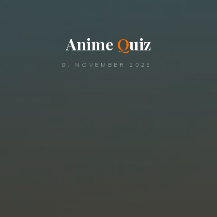
A
n
i
m
e
Q
u
i
z
8. NOVEMBER 2025