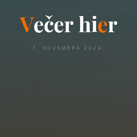
V
e
č
e
r
h
i
e
r
7. NOVEMBRA 2024