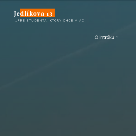
Skip
Jedlíkova 13
to
content
...PRE ŠTUDENTA, KTORÝ CHCE VIAC
O intráku