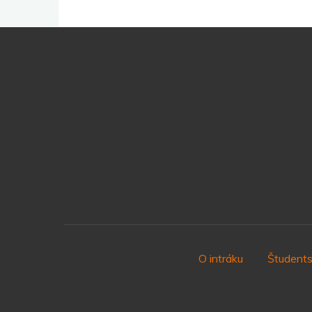
O intráku
Študents