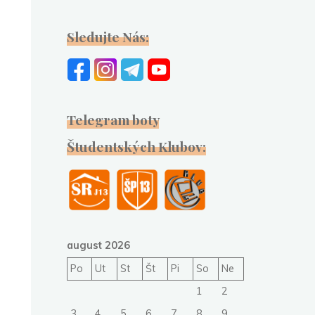
Sledujte Nás:
Telegram boty
Študentských Klubov:
august 2026
Po
Ut
St
Št
Pi
So
Ne
1
2
3
4
5
6
7
8
9