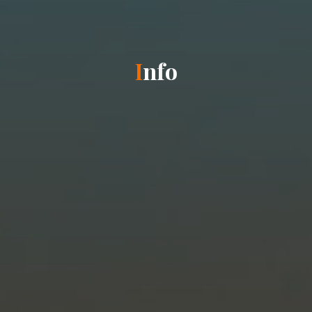
I
n
f
o