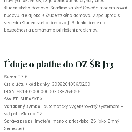
hlavných aktivít ŠRJ13 je dohliadať na plynulý chod
študentského domova. Snažíme sa skrášľovať a modernizovať
budovu, ale aj okolie študentského domova. V spolupráci s
vedením študentského domova J13 dohliadame na
bezpečnosť a pomáhame pri riešení problémov.
Údaje o platbe do OZ ŠR J13
Suma
: 27 €
Číslo účtu / kód banky
: 3038264056/0200
IBAN
: SK1402000000003038264056
SWIFT
: SUBASKBX
Variabilný symbol
: automaticky vygenerovaný systémom –
viď prihláška do OZ
Správa pre prijímateľa:
meno a priezvisko, ZS (ako Zimný
Semester)