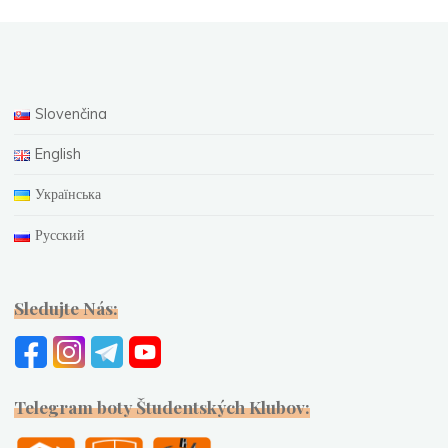
Slovenčina
English
Українська
Русский
Sledujte Nás:
Telegram boty Študentských Klubov: