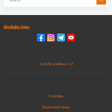
fo
Sledujte Nás:
©2026 Jedlíkova 13
O intráku
Študentské kluby