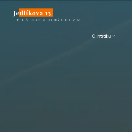
Skip
Jedlíkova 13
to
content
...PRE ŠTUDENTA, KTORÝ CHCE VIAC
O intráku