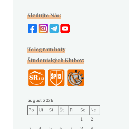
Sledujte Nás:
Telegram boty
Študentských Klubov:
august 2026
Po
Ut
St
Št
Pi
So
Ne
1
2
3
4
5
6
7
8
9