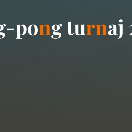
g
-
p
o
n
g
t
u
r
n
a
j