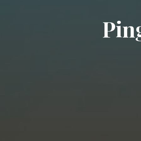
P
i
n