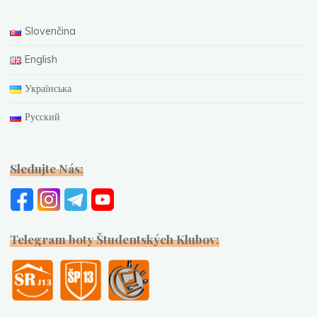
Slovenčina
English
Українська
Русский
Sledujte Nás:
Telegram boty Študentských Klubov: