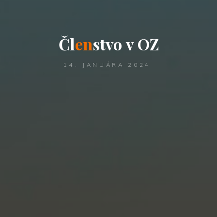
Č
l
e
n
s
t
v
o
v
O
Z
14. JANUÁRA 2024