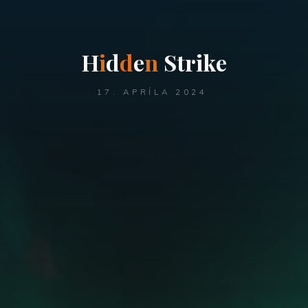
H
i
d
d
e
n
S
t
r
i
k
e
17. APRÍLA 2024