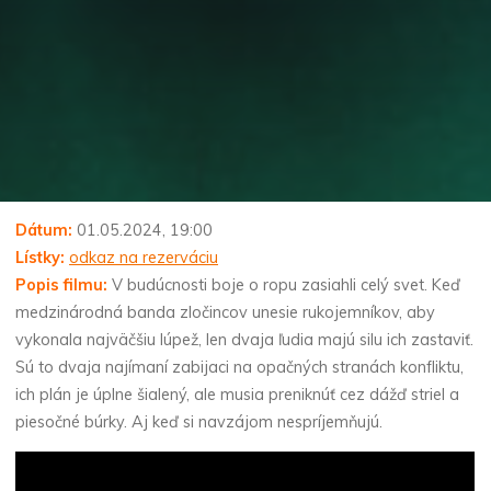
Dátum:
01.05.2024, 19:00
Lístky:
odkaz na rezerváciu
Popis filmu:
V budúcnosti boje o ropu zasiahli celý svet. Keď
medzinárodná banda zločincov unesie rukojemníkov, aby
vykonala najväčšiu lúpež, len dvaja ľudia majú silu ich zastaviť.
Sú to dvaja najímaní zabijaci na opačných stranách konfliktu,
ich plán je úplne šialený, ale musia preniknúť cez dážď striel a
piesočné búrky. Aj keď si navzájom nespríjemňujú.