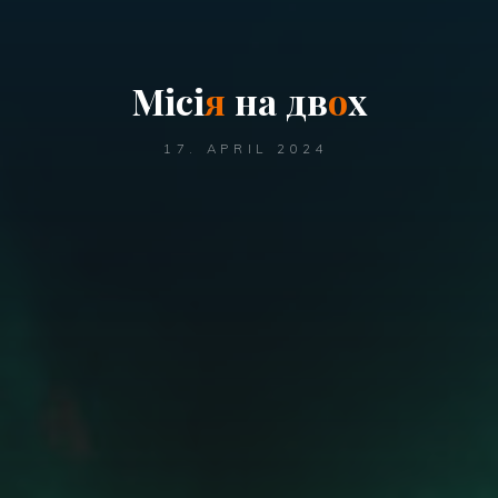
М
і
с
і
я
н
а
д
в
о
х
17. APRIL 2024