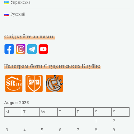
Українська
Русский
Слідкуйте за нами:
Телеграм боти Студентських Клубів:
August 2026
M
T
W
T
F
S
S
1
2
3
4
5
6
7
8
9