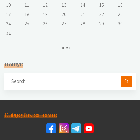
10
11
12
13
14
15
16
17
18
19
20
21
22
23
24
25
26
27
28
29
30
31
« Apr
Пошук
Se
fo
Слідкуйте за нами: