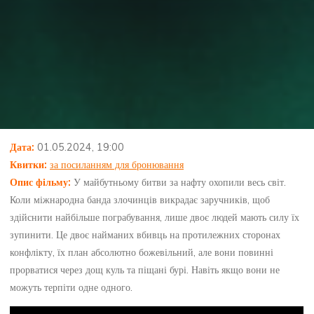
Дата:
01.05.2024, 19:00
Квитки:
за посиланням для бронювання
Опис фільму:
У майбутньому битви за нафту охопили весь світ.
Коли міжнародна банда злочинців викрадає заручників, щоб
здійснити найбільше пограбування, лише двоє людей мають силу їх
зупинити. Це двоє найманих вбивць на протилежних сторонах
конфлікту, їх план абсолютно божевільний, але вони повинні
прорватися через дощ куль та піщані бурі. Навіть якщо вони не
можуть терпіти одне одного.