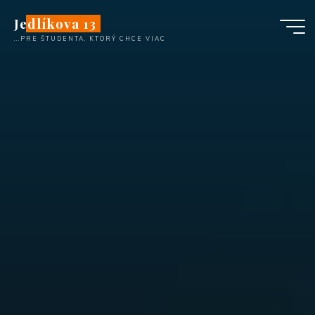
Skip
Jedlíkova 13
to
...PRE ŠTUDENTA, KTORÝ CHCE VIAC
content