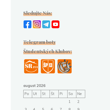
Sledujte Nás:
Telegram boty
Študentských Klubov:
august 2026
Po
Ut
St
Št
Pi
So
Ne
1
2
3
4
5
6
7
8
9