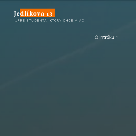
Skip
Jedlíkova 13
to
content
...PRE ŠTUDENTA, KTORÝ CHCE VIAC
O intráku