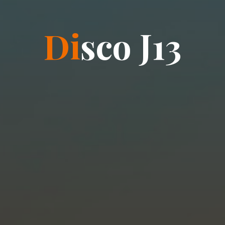
D
i
s
c
o
J
1
3