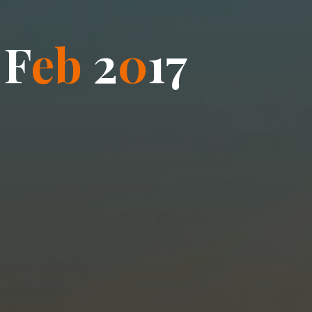
F
e
b
2
0
1
7