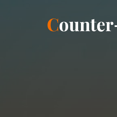
C
o
u
n
t
e
r