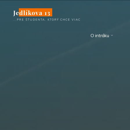
Skip
Jedlíkova 13
to
content
...PRE ŠTUDENTA, KTORÝ CHCE VIAC
O intráku