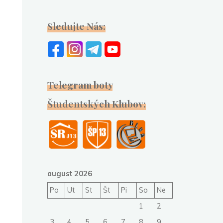
Sledujte Nás:
Telegram boty
Študentských Klubov:
august 2026
Po
Ut
St
Št
Pi
So
Ne
1
2
3
4
5
6
7
8
9