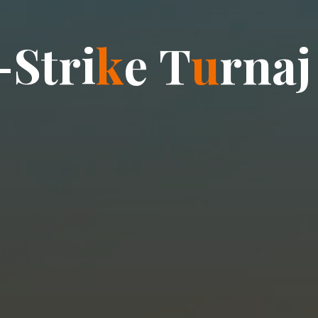
-
S
t
r
i
k
e
T
u
r
n
a
j