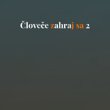
Č
l
o
v
e
č
e
z
a
h
r
a
j
s
a
2