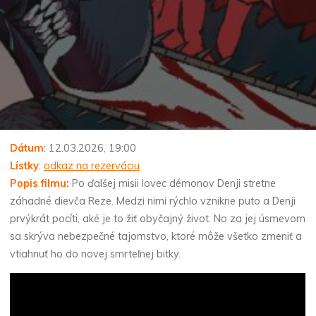
Dátum
: 12.03.2026, 19:00
Lístky
:
odkaz na rezerváciu
Popis filmu:
Po ďalšej misii lovec démonov Denji stretne
záhadné dievča Reze. Medzi nimi rýchlo vznikne puto a Denji
prvýkrát pocíti, aké je to žiť obyčajný život. No za jej úsmevom
sa skrýva nebezpečné tajomstvo, ktoré môže všetko zmeniť a
vtiahnuť ho do novej smrteľnej bitky.