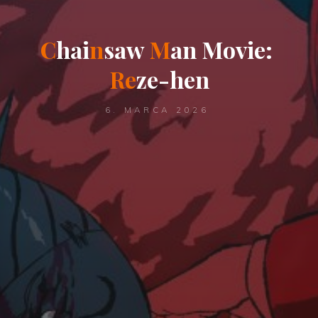
C
h
a
i
n
s
a
w
M
a
n
M
o
v
i
e
:
R
e
z
e
-
h
e
n
6. MARCA 2026