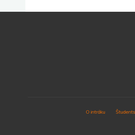
O intráku
Študents