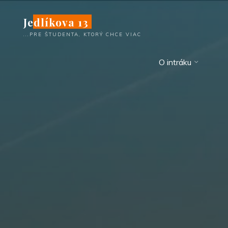
Skip
Jedlíkova 13
to
content
...PRE ŠTUDENTA, KTORÝ CHCE VIAC
O intráku