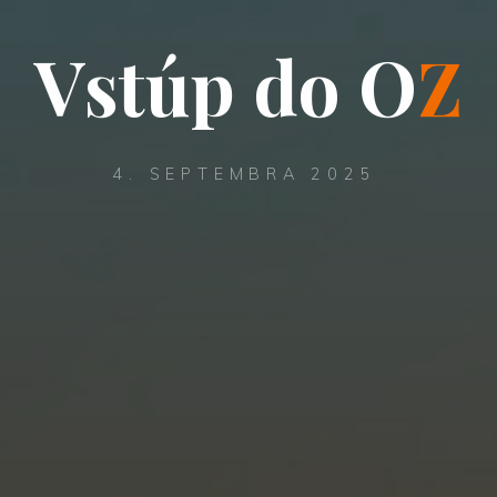
V
s
t
ú
p
d
o
O
Z
4. SEPTEMBRA 2025