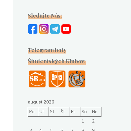
Sledujte Nás:
Telegram boty
Študentských Klubov:
august 2026
Po
Ut
St
Št
Pi
So
Ne
1
2
3
4
5
6
7
8
9