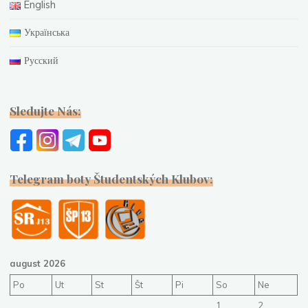
English
Українська
Русский
Sledujte Nás:
Telegram boty Študentských Klubov:
august 2026
Po
Ut
St
Št
Pi
So
Ne
1
2