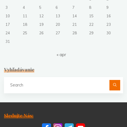
3
4
5
6
7
8
9
10
11
12
13
14
15
16
17
18
19
20
21
22
23
24
25
26
27
28
29
30
31
« apr
Vyhľadávanie
Se
fo
Sledujte Nás: