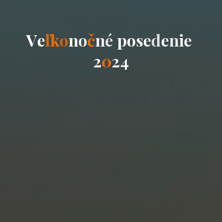
V
e
ľ
k
o
n
o
č
n
é
p
o
s
e
d
e
n
i
e
2
0
2
4