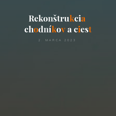
R
e
k
o
n
š
t
r
u
k
c
i
a
c
h
o
d
n
í
k
o
v
a
c
i
e
s
t
2. MARCA 2023