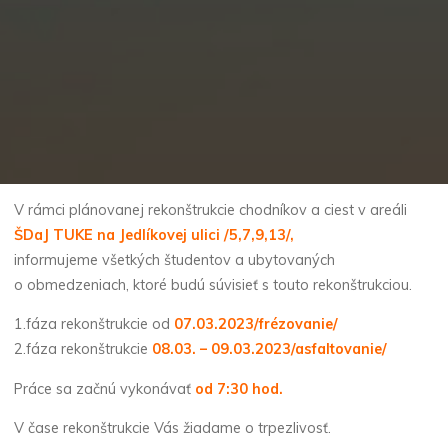
V rámci plánovanej rekonštrukcie chodníkov a ciest v areáli
ŠDaJ TUKE na Jedlíkovej ulici /5,7,9,13/,
informujeme všetkých študentov a ubytovaných
o obmedzeniach, ktoré budú súvisieť s touto rekonštrukciou.
1.fáza rekonštrukcie od
07.03.2023/frézovanie/
2.fáza rekonštrukcie
08.03. – 09.03.2023/asfaltovanie/
Práce sa začnú vykonávať
od 7:30 hod.
V čase rekonštrukcie Vás žiadame o trpezlivosť.