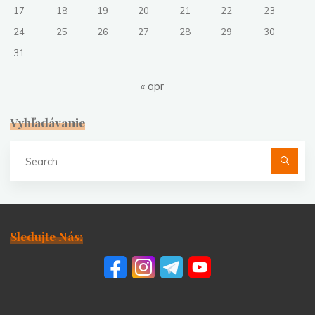
17
18
19
20
21
22
23
24
25
26
27
28
29
30
31
« apr
Vyhľadávanie
Se
fo
Sledujte Nás: