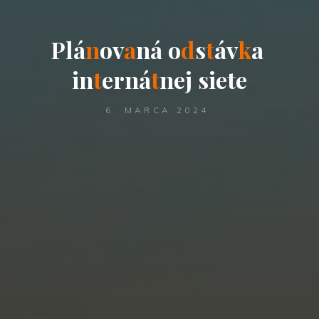
P
l
á
n
o
v
a
n
á
o
d
s
t
á
v
k
a
i
n
t
e
r
n
á
t
n
e
j
s
i
e
t
e
6. MARCA 2024