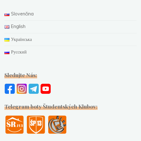
Slovenčina
English
Українська
Русский
Sledujte Nás:
Telegram boty Študentských Klubov: