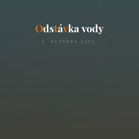
O
d
s
t
á
v
k
a
v
o
d
y
2. OKTÓBRA 2023