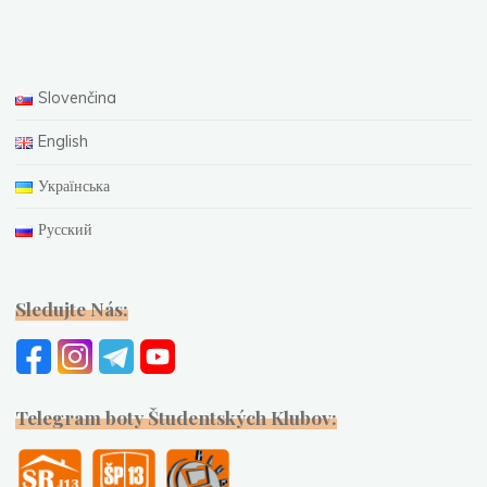
Slovenčina
English
Українська
Русский
Sledujte Nás:
Telegram boty Študentských Klubov: