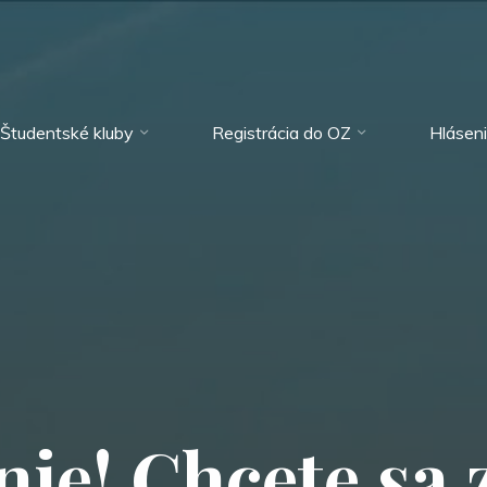
Študentské kluby
Registrácia do OZ
Hlásen
n
i
e
!
C
h
c
e
t
e
s
a