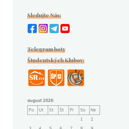
Sledujte Nás:
Telegram boty
Študentských Klubov:
august 2026
Po
Ut
St
Št
Pi
So
Ne
1
2
3
4
5
6
7
8
9