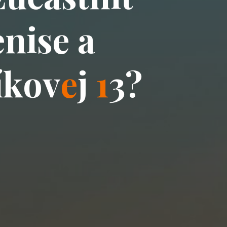
e
n
i
s
e
a
í
k
o
v
e
j
1
3
?