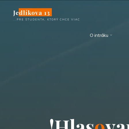
Skip
Jedlíkova 13
to
content
...PRE ŠTUDENTA, KTORÝ CHCE VIAC
O intráku
!
H
l
a
s
o
v
a