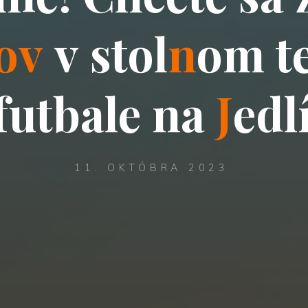
o
v
v
s
t
o
l
n
o
m
t
f
u
t
b
a
l
e
n
a
J
e
d
l
11. OKTÓBRA 2023