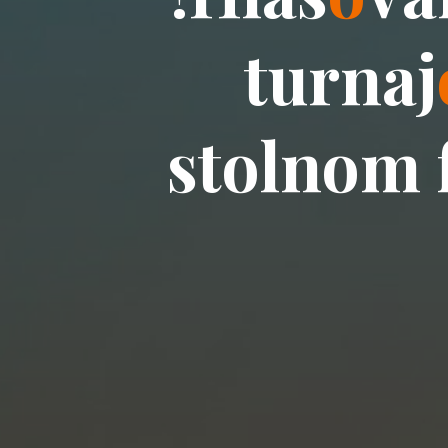
t
u
r
n
a
j
s
t
o
l
n
o
m