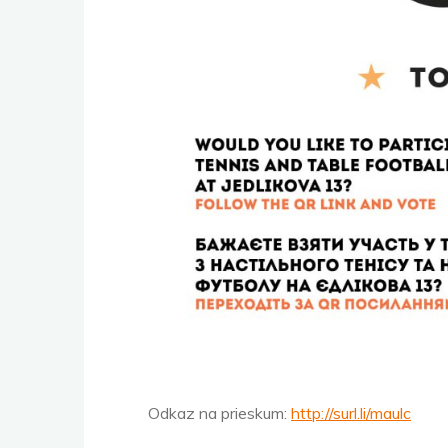
Odkaz na prieskum:
http://surl.li/maulc