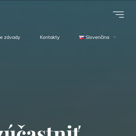
ie závady
Kontakty
Slovenčina
z
ú
č
a
s
t
n
i
ť