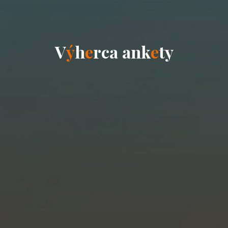
V
ý
h
e
r
c
a
a
n
k
e
t
y