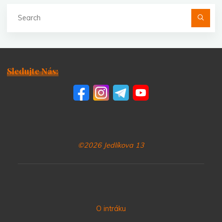
Se
fo
Sledujte Nás:
©2026 Jedlíkova 13
O intráku