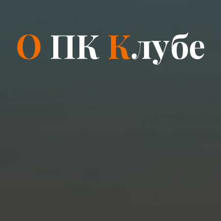
О
П
К
К
л
у
б
е