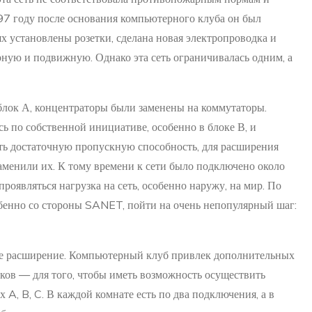
97 году после основания компьютерного клуба он был
 установлены розетки, сделана новая электропроводка и
рную и подвижную. Однако эта сеть ограничивалась одним, а
 блок А, концентраторы были заменены на коммутаторы.
ь по собственной инициативе, особенно в блоке В, и
ть достаточную пропускную способность, для расширения
аменили их. К тому времени к сети было подключено около
роявляться нагрузка на сеть, особенно наружу, на мир. По
бенно со стороны SANET, пойти на очень непопулярный шаг:
е расширение. Компьютерный клуб привлек дополнительных
ов — для того, чтобы иметь возможность осуществить
 A, B, C. В каждой комнате есть по два подключения, а в