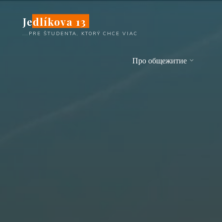
Перейти
Jedlíkova 13
к
содержимому
...PRE ŠTUDENTA, KTORÝ CHCE VIAC
Про общежитие