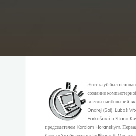
Этот клуб был основан
создание компьютерной
внесли наибольший вкла
Ondrej (Sal), Ľuboš Ví
Farkašová a Stano Kušn
председателем Karolom Horanským. Первая
блока «А» общежития Jedlíkova 9. Однако 