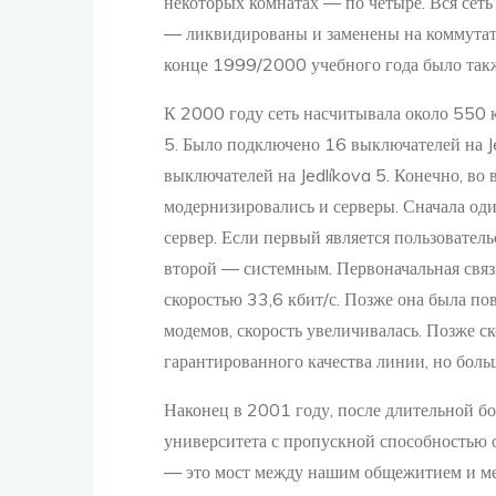
некоторых комнатах — по четыре. Вся сет
— ликвидированы и заменены на коммутат
конце 1999/2000 учебного года было так
К 2000 году сеть насчитывала около 550 
5. Было подключено 16 выключателей на Je
выключателей на Jedlíkova 5. Конечно, во
модернизировались и серверы. Сначала оди
сервер. Если первый является пользовател
второй — системным. Первоначальная связ
скоростью 33,6 кбит/с. Позже она была по
модемов, скорость увеличивалась. Позже ск
гарантированного качества линии, но боль
Наконец в 2001 году, после длительной бо
университета с пропускной способностью ок
— это мост между нашим общежитием и ме