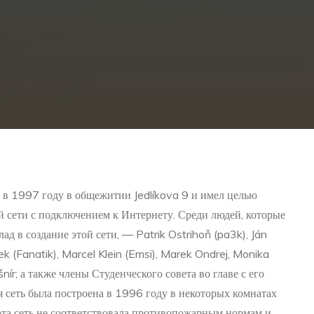
 в 1997 году в общежитии Jedlíkova 9 и имел целью
 сети с подключением к Интернету. Среди людей, которые
д в создание этой сети, — Patrik Ostrihoň (pa3k), Ján
tek (Fanatik), Marcel Klein (Emsi), Marek Ondrej, Monika
ír; а также члены Студенческого совета во главе с его
 сеть была построена в 1996 году в некоторых комнатах
эта сеть не соответствовала противопожарным нормам и