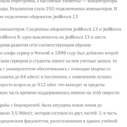
ь была перестроена, а пассивные элементы — концентраторы
оры. Результатом стало 350 подключенных компьютеров. В
же подключено общежитие Jedlíkova 13.
компьютеров. Соединены общежития Jedlíkova 13 и Jedlíkova
dlíkova 9, один выключатель на Jedlíkova 13 и шесть
 время развития сети соответствующим образом
н альфа-сервер и firewall, в 1999 году был добавлен второй
ьским сервером и студенты имеют на нем учетные записи, то
ь с университетом обеспечивалась с помощью модема со
вышена до 64 кбит/с и постепенно, с появлением лучших
орость возросла до 512 кбит, что выходит за пределы
шую часть времени поддерживалась именно на этой скорости.
рьбы с бюрократией, была запущена новая линия до
оло 3,5 Мбит/с, которая состояла из двух частей: 1-я часть
дицинским факультетом, расположенным в здании учебной