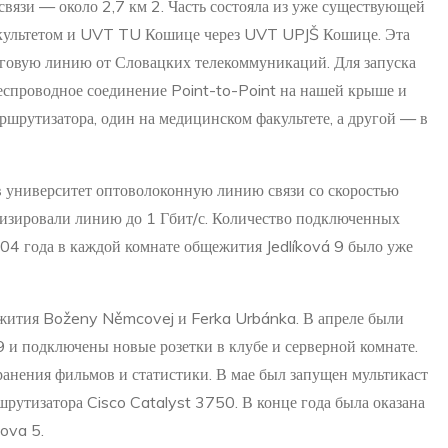
вязи — около 2,7 км 2. Часть состояла из уже существующей
культетом и UVT TU Кошице через UVT UPJŠ Кошице. Эта
оговую линию от Словацких телекоммуникаций. Для запуска
еспроводное соединение Point-to-Point на нашей крыше и
ршрутизатора, один на медицинском факультете, а другой — в
в университет оптоволоконную линию связи со скоростью
низировали линию до 1 Гбит/с. Количество подключенных
4 года в каждой комнате общежития Jedlíková 9 было уже
жития Boženy Němcovej и Ferka Urbánka. В апреле были
9 и подключены новые розетки в клубе и серверной комнате.
ранения фильмов и статистики. В мае был запущен мультикаст
рутизатора Cisco Catalyst 3750. В конце года была оказана
kova 5.