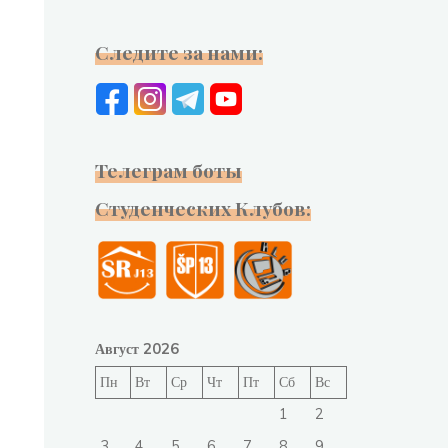
Следите за нами:
Телеграм боты
Студенческих Клубов:
Август 2026
Пн
Вт
Ср
Чт
Пт
Сб
Вс
1
2
3
4
5
6
7
8
9