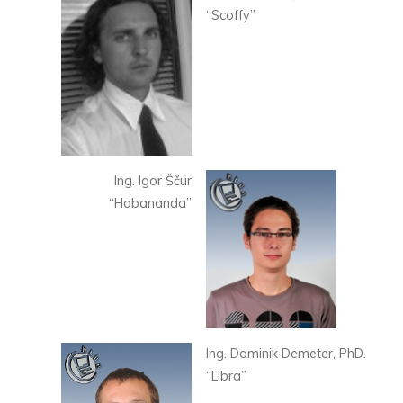
“Scoffy”
Ing. Igor Ščúr
“Habananda”
Ing. Dominik Demeter, PhD.
“Libra”