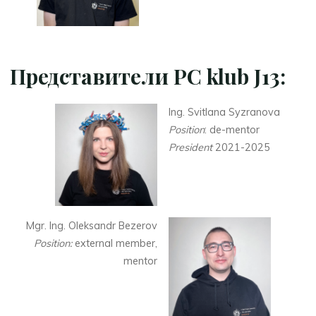
Представители PC klub J13:
Ing. Svitlana Syzranova
Position
: de-mentor
President
2021-2025
Mgr. Ing. Oleksandr Bezerov
Position:
external member,
mentor