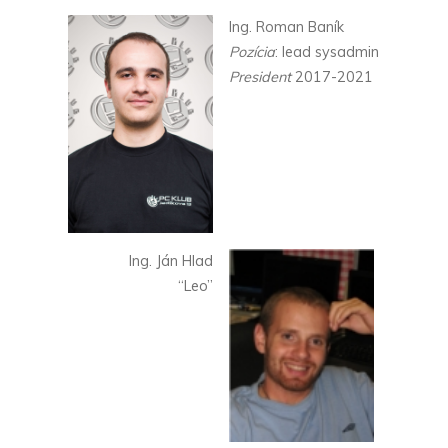
Ing. Roman Baník
Pozícia
: lead sysadmin
President
2017-2021
Ing. Ján Hlad
“Leo”