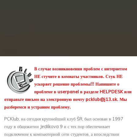
В случае возникновения проблем с интернетом
НЕ стучите в комнаты участников. Стук НЕ
ускоряет решение проблемы!!! Напишите о
проблеме в userpanel в разделе HELPDESK или
отправьте письмо на электронную почту pcklub@j13.sk. Мы
разберемся и устраним проблему.
PCKlub, на сегодня крупнейший клуб ŠR, был основан в 1997
году в общежитии Jedlíkova 9 и с тех пор обеспечивает
подключение к компьютерной сети студентов, а впоследствии