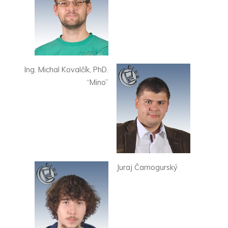
Ing. Michal Kovalčík, PhD.
“Mino”
Juraj Čarnogurský