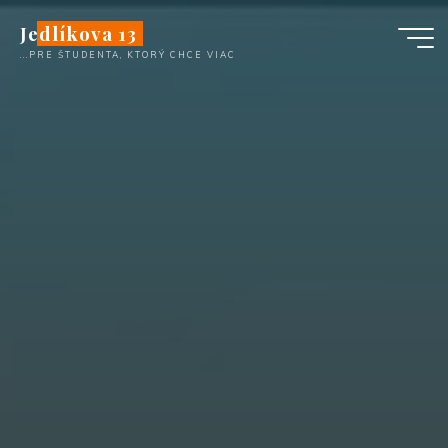
Перейти
Jedlíkova 13
к
...PRE ŠTUDENTA, KTORÝ CHCE VIAC
содержимому