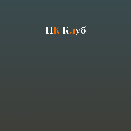
П
К
К
л
у
б