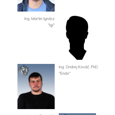
Ing. Martin Ignácz
"Igi"
Ing. Ondrej Kováč, PhD.
"Endo"