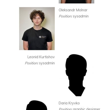
Oleksandr Molnar
Position:
sysadmin
Leonid Kurtishov
Position:
sysadmin
Daria Kryvko
Position:
graphic designer