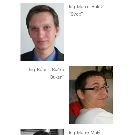
Ing. Marcel Baláž
“Svab”
Ing. Róbert Bučko
“Buken”
Ing. Marek Malý