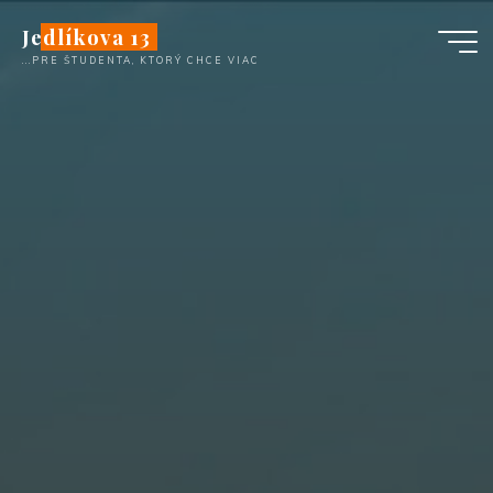
Перейти
Jedlíkova 13
к
...PRE ŠTUDENTA, KTORÝ CHCE VIAC
содержимому