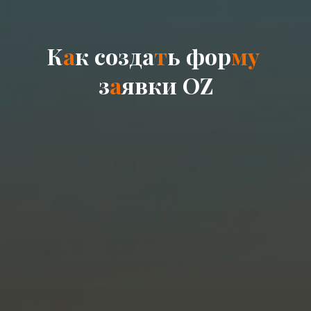
К
а
к
с
о
з
д
а
т
ь
ф
о
р
м
у
з
а
я
в
к
и
O
Z