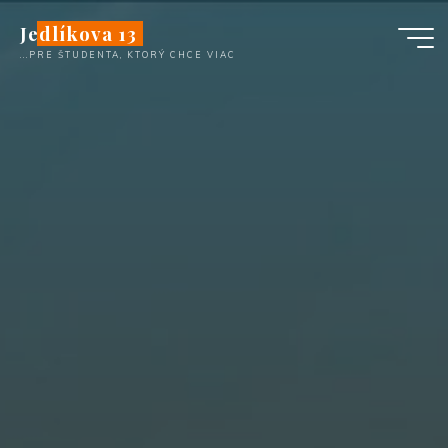
Перейти
Jedlíkova 13
к
...PRE ŠTUDENTA, KTORÝ CHCE VIAC
содержимому