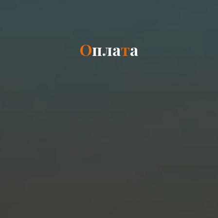
О
п
л
а
т
а