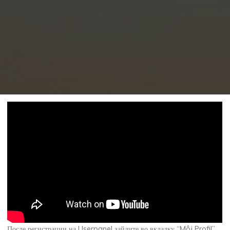
После регистрации на Userpanel зайдите во вкладку “Môj Profil”.