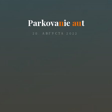
P
a
r
k
o
v
a
n
i
e
a
u
t
28. АВГУСТА 2022