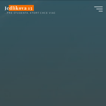
Перейти
Jedlíkova 13
к
...PRE ŠTUDENTA, KTORÝ CHCE VIAC
содержимому