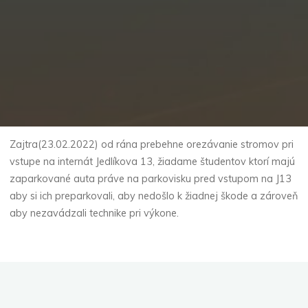
Zajtra(23.02.2022) od rána prebehne orezávanie stromov pri
vstupe na internát Jedlíkova 13, žiadame študentov ktorí majú
zaparkované auta práve na parkovisku pred vstupom na J13
aby si ich preparkovali, aby nedošlo k žiadnej škode a zároveň
aby nezavádzali technike pri výkone.