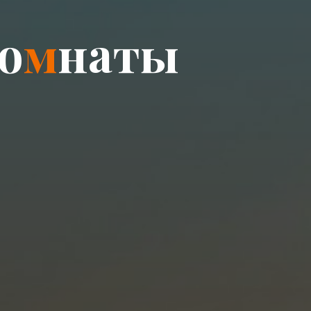
о
м
н
а
т
ы