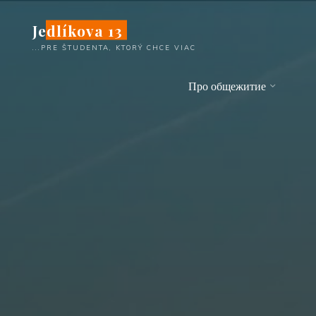
Перейти
Jedlíkova 13
к
содержимому
...PRE ŠTUDENTA, KTORÝ CHCE VIAC
Про общежитие