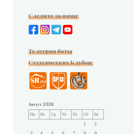
Следите за нами:
Телеграм боты
Студенческих Клубов:
Август 2026
Пн
Вт
Ср
Чт
Пт
Сб
Вс
1
2
3
4
5
6
7
8
9