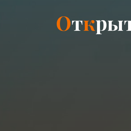
О
т
к
р
ы