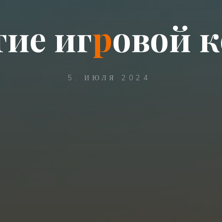
т
и
е
и
г
р
о
в
о
й
к
5. ИЮЛЯ 2024