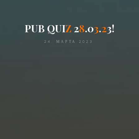
P
U
B
Q
U
I
Z
2
8
.
0
3
.
2
3
!
24. МАРТА 2023