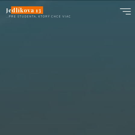
Перейти
Jedlíkova 13
к
...PRE ŠTUDENTA, KTORÝ CHCE VIAC
содержимому