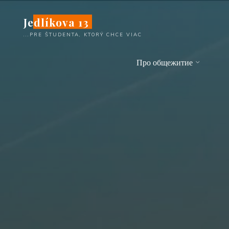
Перейти
Jedlíkova 13
к
содержимому
...PRE ŠTUDENTA, KTORÝ CHCE VIAC
Про общежитие