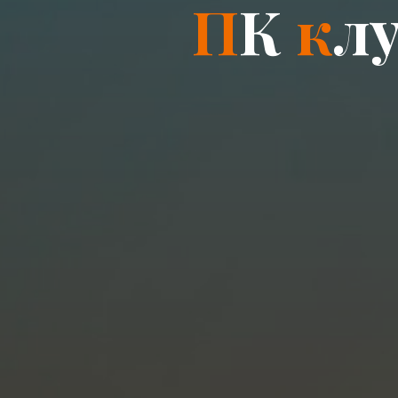
П
К
к
л