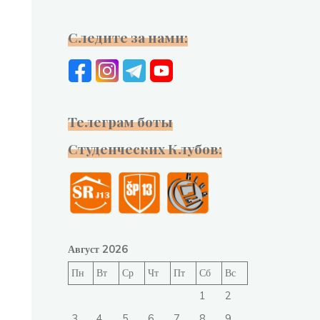
Следите за нами:
Телеграм боты
Студенческих Клубов:
Август 2026
Пн
Вт
Ср
Чт
Пт
Сб
Вс
1
2
3
4
5
6
7
8
9