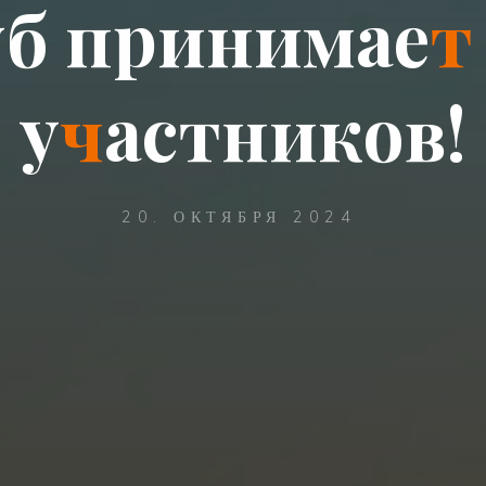
у
б
п
р
и
н
и
м
а
е
т
у
ч
а
с
т
н
и
к
о
в
!
20. ОКТЯБРЯ 2024