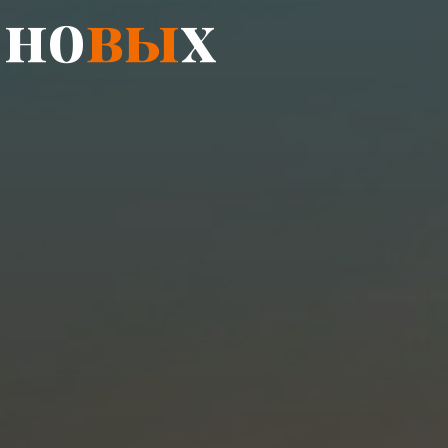
н
о
в
ы
х