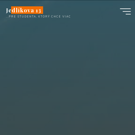
Перейти
Jedlíkova 13
к
...PRE ŠTUDENTA, KTORÝ CHCE VIAC
содержимому