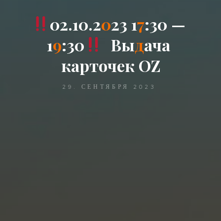
0
2
.
1
0
.
2
0
2
3
1
7
:
3
0
—
1
9
:
3
0
В
ы
д
а
ч
а
к
а
р
т
о
ч
е
к
O
Z
29. СЕНТЯБРЯ 2023