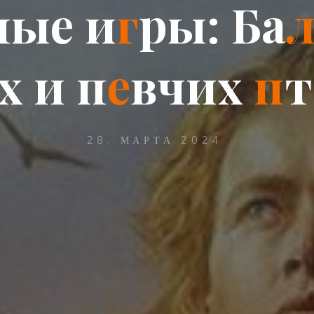
н
ы
е
и
г
р
ы
:
Б
а
х
и
п
е
в
ч
и
х
п
т
28. МАРТА 2024