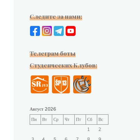
Следите за нами:
Телеграм боты
Студенческих Клубов:
Август 2026
Пн
Вт
Ср
Чт
Пт
Сб
Вс
1
2
3
4
5
6
7
8
9