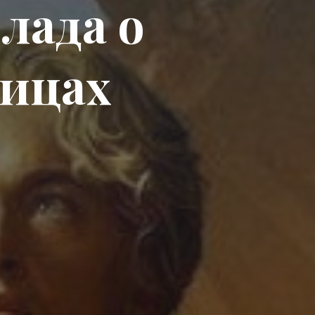
л
л
а
д
а
о
и
ц
а
х