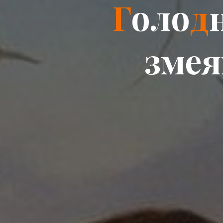
Г
о
л
о
д
з
м
е
я