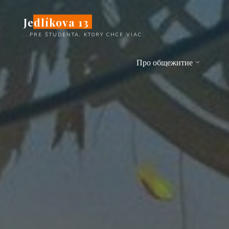
Перейти
Jedlíkova 13
к
содержимому
...PRE ŠTUDENTA, KTORÝ CHCE VIAC
Про общежитие