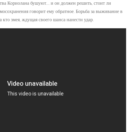
ства Кориолана бушуют… и он должен решить, стоит ли
амосохранения говорит ему обратное. Борьба за выживание в
а кто змея, ждущая своего шанса нанести удар.