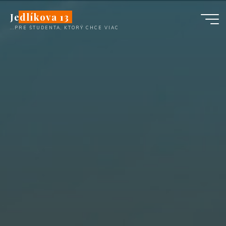
Перейти
Jedlíkova 13
к
...PRE ŠTUDENTA, KTORÝ CHCE VIAC
содержимому