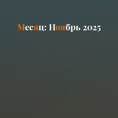
М
е
с
я
ц
:
Н
о
я
б
р
ь
2
0
2
5