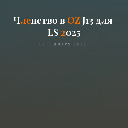
Ч
л
е
н
с
т
в
о
в
O
Z
J
1
3
д
л
я
L
S
2
0
2
5
12. ЯНВАРЯ 2025