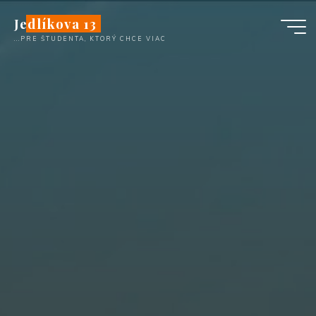
Перейти
Jedlíkova 13
к
...PRE ŠTUDENTA, KTORÝ CHCE VIAC
содержимому