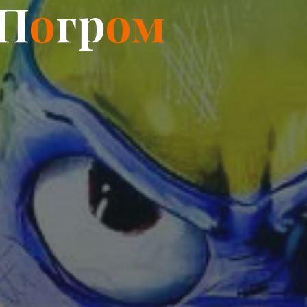
П
о
г
р
о
м