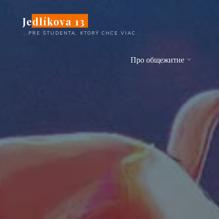
Перейти
Jedlíkova 13
к
содержимому
...PRE ŠTUDENTA, KTORÝ CHCE VIAC
Про общежитие