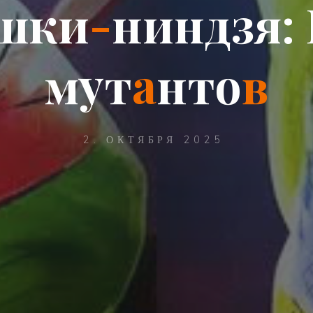
ш
к
и
-
н
и
н
д
з
я
:
м
у
т
а
н
т
о
в
2. ОКТЯБРЯ 2025