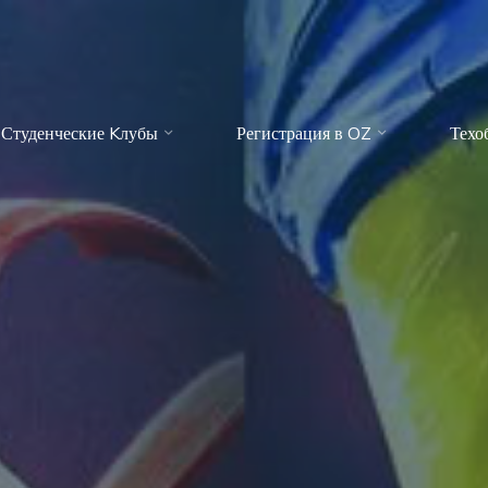
Студенческие Kлубы
Регистрация в OZ
Техо