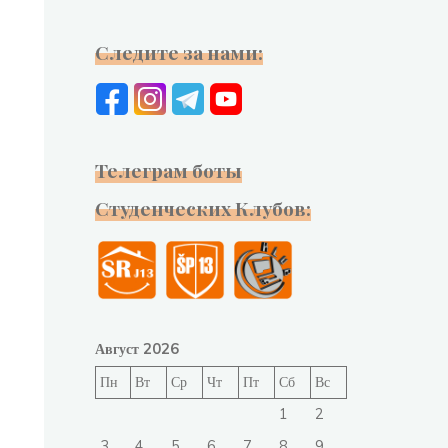
Следите за нами:
Телеграм боты
Студенческих Клубов:
Август 2026
Пн
Вт
Ср
Чт
Пт
Сб
Вс
1
2
3
4
5
6
7
8
9