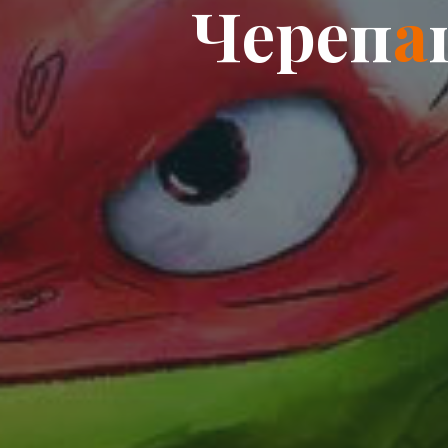
Ч
е
р
е
п
а