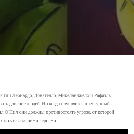
рытии Леонардо, Донателло, Микеланджело и Рафаэль
ать доверие людей. Но когда появляется преступный
ил О’Нил они должны противостоять угрозе, от которой
и стать настоящими героями.