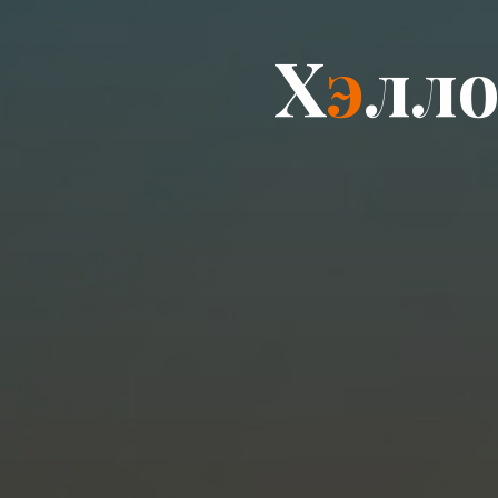
Х
э
л
л