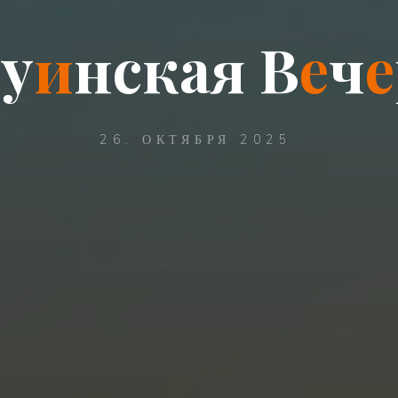
о
у
и
н
с
к
а
я
В
е
ч
е
26. ОКТЯБРЯ 2025