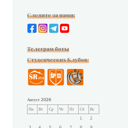
Следите за нами:
Телеграм боты
Студенческих Клубов:
Август 2026
Пн
Вт
Ср
Чт
Пт
Сб
Вс
1
2
3
4
5
6
7
8
9