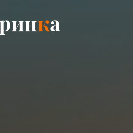
р
и
н
к
а