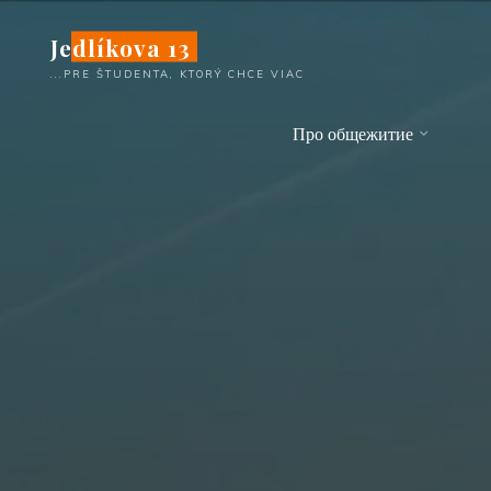
Перейти
Jedlíkova 13
к
содержимому
...PRE ŠTUDENTA, KTORÝ CHCE VIAC
Про общежитие