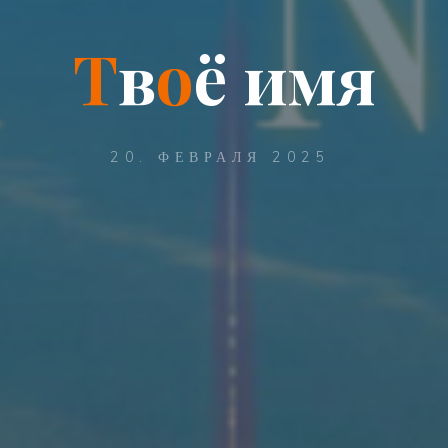
Т
в
о
ё
и
м
я
20. ФЕВРАЛЯ 2025