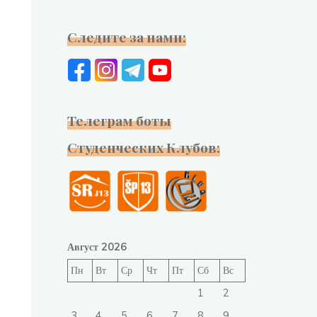
Следите за нами:
Телеграм боты
Студенческих Клубов:
Август 2026
Пн
Вт
Ср
Чт
Пт
Сб
Вс
1
2
3
4
5
6
7
8
9