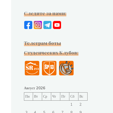
Следите за нами:
Телеграм боты
Студенческих Клубов:
Август 2026
Пн
Вт
Ср
Чт
Пт
Сб
Вс
1
2
3
4
5
6
7
8
9