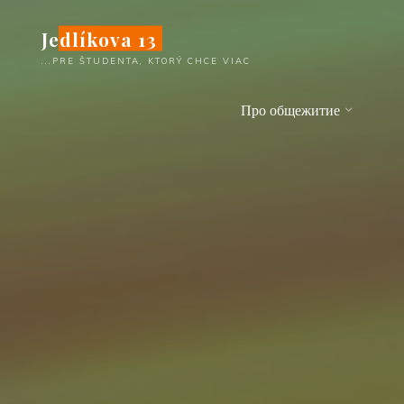
Перейти
Jedlíkova 13
к
содержимому
...PRE ŠTUDENTA, KTORÝ CHCE VIAC
Про общежитие