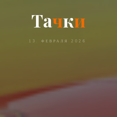
Т
а
ч
к
и
13. ФЕВРАЛЯ 2026