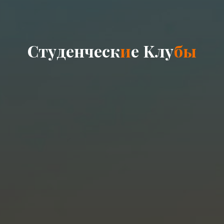
С
т
у
д
е
н
ч
е
с
к
и
е
K
л
у
б
ы