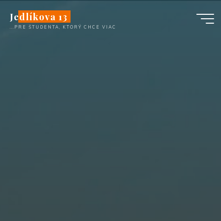
Перейти
Jedlíkova 13
к
...PRE ŠTUDENTA, KTORÝ CHCE VIAC
содержимому