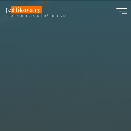
Перейти
Jedlíkova 13
к
...PRE ŠTUDENTA, KTORÝ CHCE VIAC
содержимому