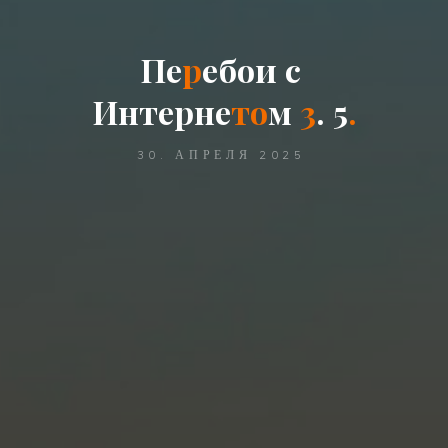
П
е
р
е
б
о
и
с
И
н
т
е
р
н
е
т
о
м
3
.
5
.
30. АПРЕЛЯ 2025