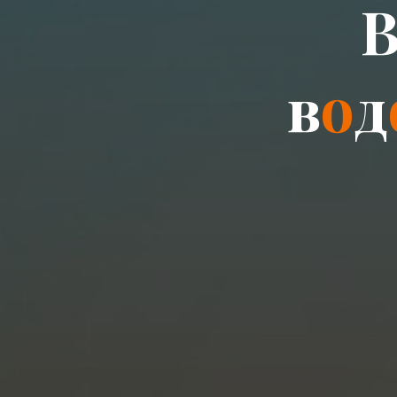
в
о
д