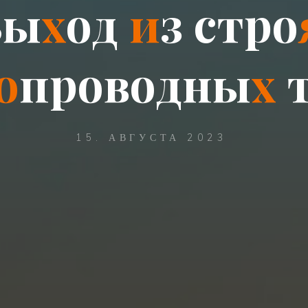
В
ы
х
о
д
и
з
с
т
р
о
о
п
р
о
в
о
д
н
ы
х
15. АВГУСТА 2023