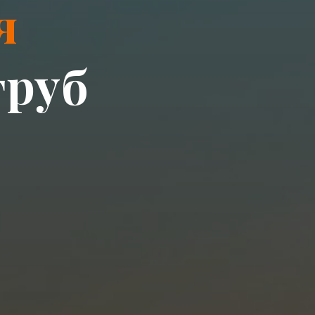
я
т
р
у
б