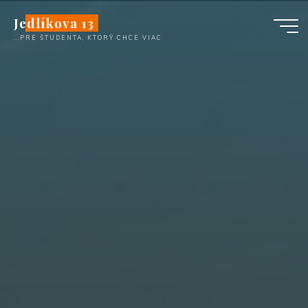
Skip
Jedlíkova 13
to
...PRE ŠTUDENTA, KTORÝ CHCE VIAC
content