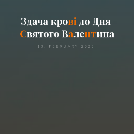
З
д
а
ч
а
к
р
о
в
і
д
о
Д
н
я
С
в
я
т
о
г
о
В
а
л
е
н
т
и
н
а
13. FEBRUARY 2023