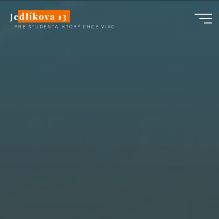
Skip
Jedlíkova 13
to
...PRE ŠTUDENTA, KTORÝ CHCE VIAC
content