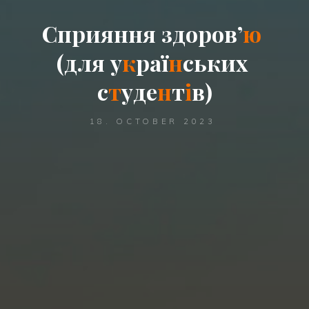
С
п
р
и
я
н
н
я
з
д
о
р
о
в
’
ю
(
д
л
я
у
к
р
а
ї
н
с
ь
к
и
х
с
т
у
д
е
н
т
і
в
)
18. OCTOBER 2023