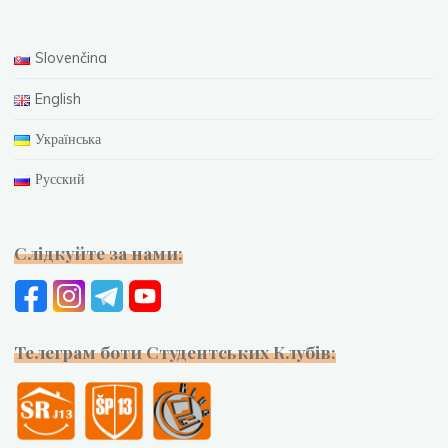
Slovenčina
English
Українська
Русский
Слідкуйте за нами:
Телеграм боти Студентських Клубів: