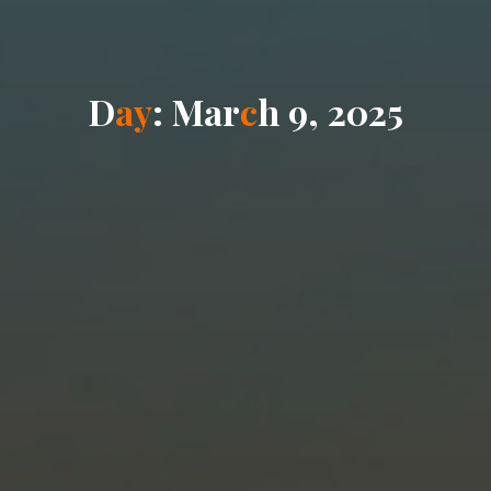
D
a
y
:
M
a
r
c
h
9
,
2
0
2
5