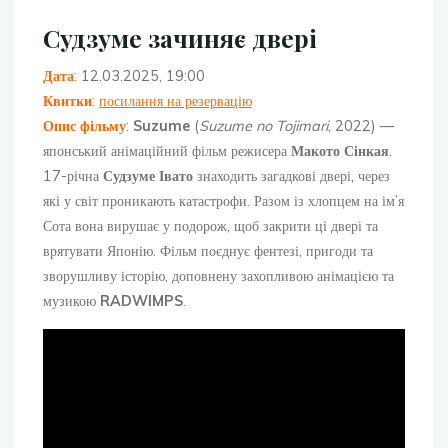
Судзуме зачиняє двері
Дата
:
12.03.2025, 19:00
Квитки
:
посилання на резервацію
Опис фільму
:
Suzume
(
Suzume no Tojimari
, 2022) —
японський анімаційний фільм режисера
Макото Сінкая
.
17-річна
Судзуме Івато
знаходить загадкові двері, через
які у світ проникають катастрофи. Разом із хлопцем на ім’я
Сота вона вирушає у подорож, щоб закрити ці двері та
врятувати Японію. Фільм поєднує фентезі, пригоди та
зворушливу історію, доповнену захопливою анімацією та
музикою
RADWIMPS
.