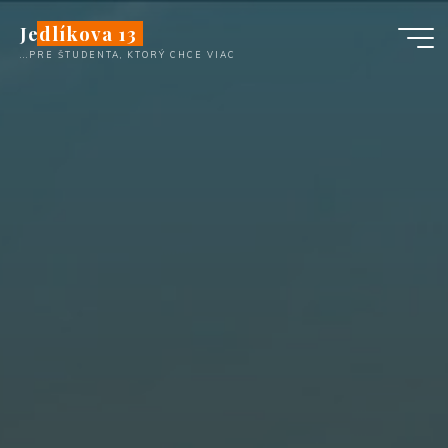
Skip
Jedlíkova 13
to
...PRE ŠTUDENTA, KTORÝ CHCE VIAC
content