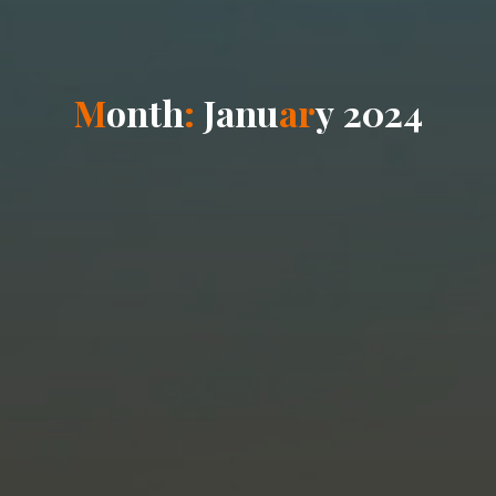
M
o
n
t
h
:
J
a
n
u
a
r
y
2
0
2
4