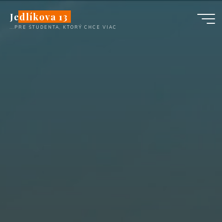
Skip
Jedlíkova 13
to
...PRE ŠTUDENTA, KTORÝ CHCE VIAC
content