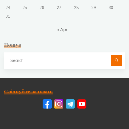
24
25
26
27
28
29
30
31
« Apr
Пошук
Se
fo
Слідкуйте за нами: