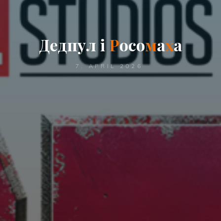
Д
е
д
п
у
л
і
Р
о
с
о
м
а
х
а
7. APRIL 2026