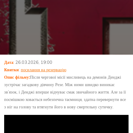
Дата
: 26.03.2026, 19:00
Квитки
:
посилання на резервацію
Опис фільму
:
Після чергової місії мисливець на демонів Денджі
зустрічає загадкову дівчину Резе. Між ними швидко виникає
зв’язок, і Денджі вперше відчуває смак звичайного життя. Але за її
посмішкою ховається небезпечна таємниця, здатна перевернути все
з ніг на голову та втягнути його в нову смертельну сутичку.